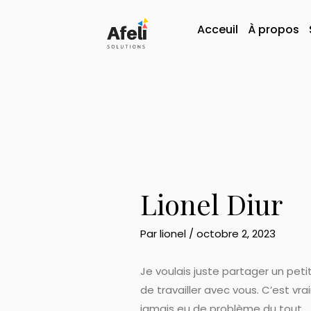
Aller
Navigation
au
des
Acceuil
À propos
contenu
articles
Lionel Diur
Par
lionel
/
octobre 2, 2023
Je voulais juste partager un petit
de travailler avec vous. C’est vra
jamais eu de problème du tout.