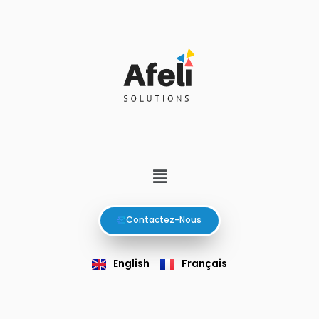
Aller
Navigation
au
des
contenu
articles
Menu
Contactez-Nous
English
Français