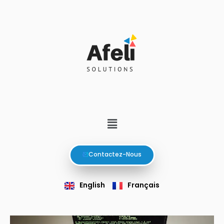
Aller
Navigation
au
des
contenu
articles
Menu
Contactez-Nous
English
Français